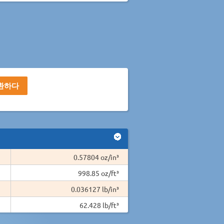
0.57804 oz/in³
998.85 oz/ft³
0.036127 lb/in³
62.428 lb/ft³