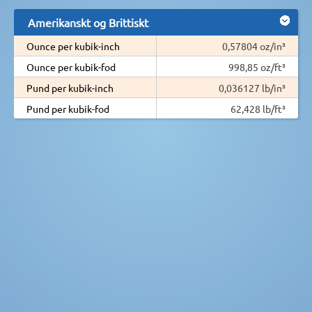
Amerikanskt og Brittiskt
Ounce per kubik-inch
0,57804 oz/in³
Ounce per kubik-fod
998,85 oz/ft³
Pund per kubik-inch
0,036127 lb/in³
Pund per kubik-fod
62,428 lb/ft³