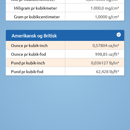
Miligram pr kubikmeter
1.000,0 mg/cm³
Gram pr kubikcentimeter
1,0000 g/cm³
Amerikansk og Britisk
Ounce pr kubik-inch
0,57804 oz/in³
Ounce pr kubik-fod
998,85 oz/ft³
Pund pr kubik-inch
0,036127 lb/in³
Pund pr kubik-fod
62,428 lb/ft³