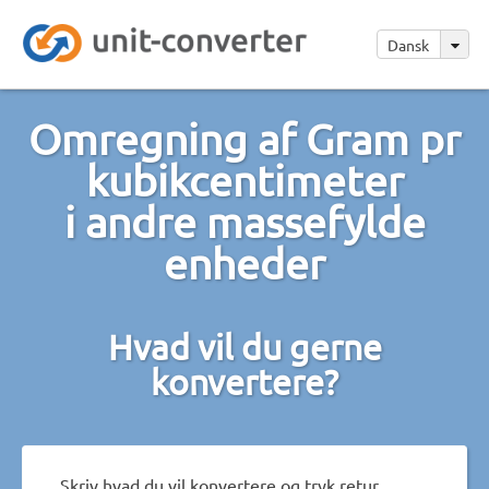
Dansk
Omregning af Gram pr
kubikcentimeter
i andre massefylde
enheder
Hvad vil du gerne
konvertere?
Skriv hvad du vil konvertere og tryk retur.