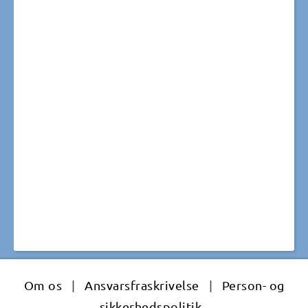
Om os
|
Ansvarsfraskrivelse
|
Person- og
sikkerhedspolitik