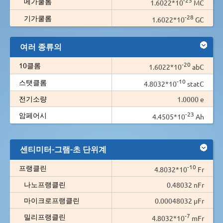
메가쿨롬
1.6022*10
MC
-28
기가쿨롬
1.6022*10
GC
여러 종류의
-20
10클롬
1.6022*10
abC
-10
스탯클롬
4.8032*10
statC
전기소량
1.0000 e
-23
암페어시
4.4505*10
Ah
센티미터-그램-초 단위계
-10
프랭클린
4.8032*10
Fr
나노프랭클린
0.48032 nFr
마이크로프랭클린
0.00048032 µFr
-7
밀리프랭클린
4.8032*10
mFr