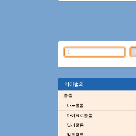
미터법의
쿨롬
나노쿨롬
마이크로쿨롬
밀리쿨롬
킬로쿨롬