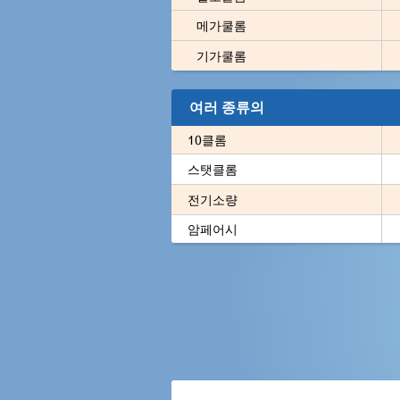
메가쿨롬
기가쿨롬
여러 종류의
10클롬
스탯클롬
전기소량
암페어시