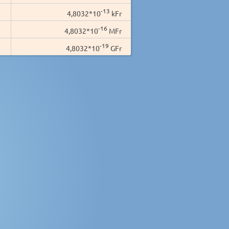
-13
4,8032*10
kFr
-16
4,8032*10
MFr
-19
4,8032*10
GFr