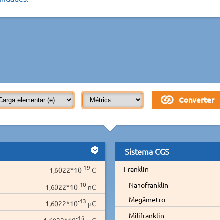
Sistema CGS
-19
Franklin
1,6022*10
C
-10
Nanofranklin
1,6022*10
nC
Megâmetro
-13
1,6022*10
µC
Milifranklin
-16
1,6022*10
mC