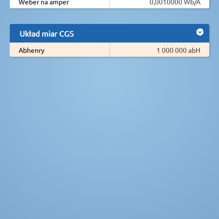
Weber na amper
0,0010000 Wb/A
Układ miar CGS
Abhenry
1 000 000 abH