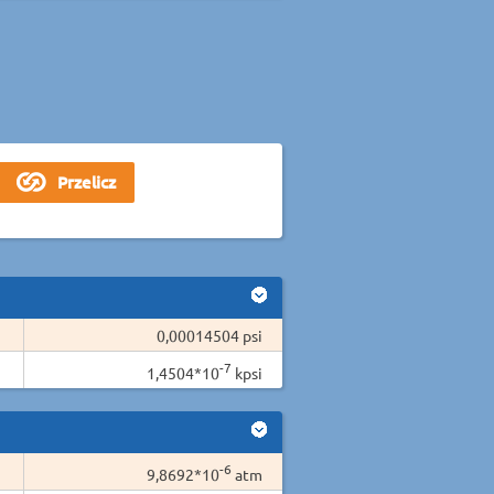
0,00014504 psi
-7
1,4504*10
kpsi
-6
9,8692*10
atm