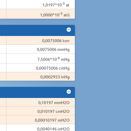
-5
1,0197*10
at
-5
1,0000*10
atü
0,0075006 torr
0,0075006 mmHg
-6
7,5006*10
mHg
0,00075006 cmHg
0,0002953 inHg
0,10197 mmH2O
0,010197 cmH2O
0,00010197 mH2O
0,0040146 inH2O