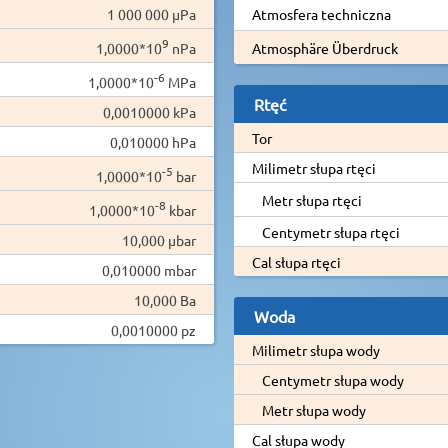
1 000 000 µPa
Atmosfera techniczna
9
1,0000*10
nPa
Atmosphäre Überdruck
-6
1,0000*10
MPa
Rtęć
0,0010000 kPa
Tor
0,010000 hPa
Milimetr słupa rtęci
-5
1,0000*10
bar
Metr słupa rtęci
-8
1,0000*10
kbar
Centymetr słupa rtęci
10,000 µbar
Cal słupa rtęci
0,010000 mbar
10,000 Ba
Woda
0,0010000 pz
Milimetr słupa wody
Centymetr słupa wody
Metr słupa wody
Cal słupa wody