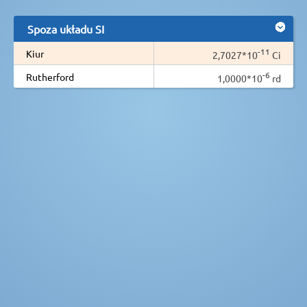
Spoza układu SI
-11
Kiur
2,7027*10
Ci
-6
Rutherford
1,0000*10
rd