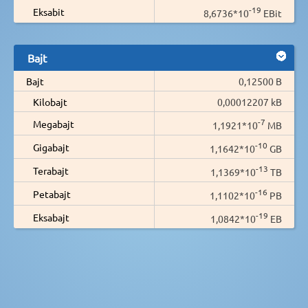
-19
Eksabit
8,6736*10
EBit
Bajt
Bajt
0,12500 B
Kilobajt
0,00012207 kB
-7
Megabajt
1,1921*10
MB
-10
Gigabajt
1,1642*10
GB
-13
Terabajt
1,1369*10
TB
-16
Petabajt
1,1102*10
PB
-19
Eksabajt
1,0842*10
EB