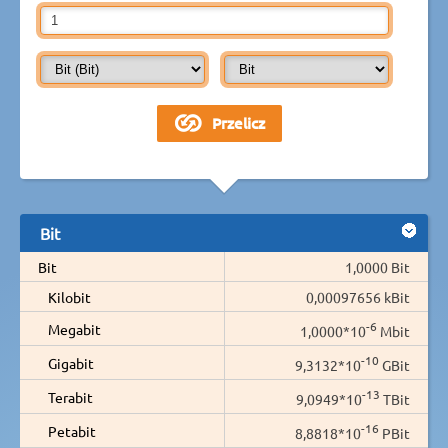
Bit
Bit
1,0000 Bit
Kilobit
0,00097656 kBit
-6
Megabit
1,0000*10
Mbit
-10
Gigabit
9,3132*10
GBit
-13
Terabit
9,0949*10
TBit
-16
Petabit
8,8818*10
PBit