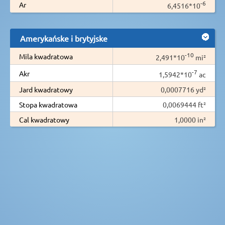
-6
Ar
6,4516*10
Amerykańske i brytyjske
-10
Mila kwadratowa
2,491*10
mi²
-7
Akr
1,5942*10
ac
Jard kwadratowy
0,0007716 yd²
Stopa kwadratowa
0,0069444 ft²
Cal kwadratowy
1,0000 in²