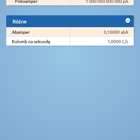
Pokoamper
1 000 000 000 000 pA
Różne
Abamper
0,10000 abA
Kulomb na sekundę
1,0000 C/s