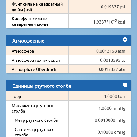
Фунт-сила на квадратный
0.019337 psi
дюйм (psi)
Килофунт-сила на
-5
1.9337*10
kpsi
квадратный дюйм
Атмосферные
Атмосфера
0.0013158 atm
Атмосфера техническая
0.0013595 at
Atmosphäre Überdruck
0.0013332 atü
Единицы ртутного столба
Торр
1.0000 torr
Миллиметр ртутного
1.0000 mmHg
столба
Метр ртутного столба
0.0010000 mHg
Сантиметр ртутного
0.10000 cmHg
столба