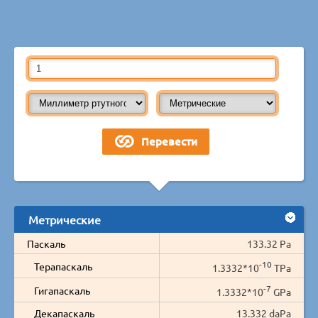
Метрические
Паскаль
133.32 Pa
-10
Терапаскаль
1.3332*10
TPa
-7
Гигапаскаль
1.3332*10
GPa
Декапаскаль
13.332 daPa