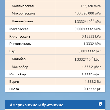
Миллипаскаль
133,320 mPa
Микропаскаль
133,320,000 µPa
11
Нанопаскаль
1.3332*10
nPa
Мегапаскаль
0.00013332 MPa
Килопаскаль
0.13332 kPa
Гектопаскаль
1.3332 hPa
Бар
0.0013332 bar
-6
Килобар
1.3332*10
kbar
Микробар
1,333.2 µbar
Миллибар
1.3332 mbar
Бария
1,333.2 Ba
Пьеза
0.13332 pz
Американские и британские