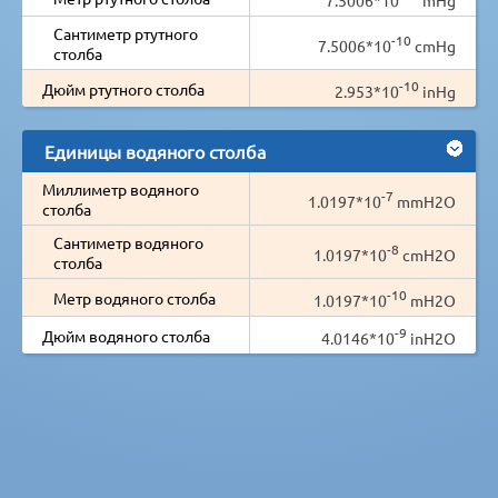
Сантиметр ртутного
-10
7.5006*10
cmHg
столба
-10
Дюйм ртутного столба
2.953*10
inHg
Единицы водяного столба
Миллиметр водяного
-7
1.0197*10
mmH2O
столба
Сантиметр водяного
-8
1.0197*10
cmH2O
столба
-10
Метр водяного столба
1.0197*10
mH2O
-9
Дюйм водяного столба
4.0146*10
inH2O