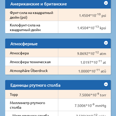
Американские и британские
Фунт-сила на квадратный
-10
1.4504*10
psi
дюйм (psi)
Килофунт-сила на
-13
1.4504*10
kpsi
квадратный дюйм
Атмосферные
-12
Атмосфера
9.8692*10
atm
-11
Атмосфера техническая
1.0197*10
at
-11
Atmosphäre Überdruck
1.0000*10
atü
Единицы ртутного столба
-9
Торр
7.5006*10
torr
Миллиметр ртутного
-9
7.5006*10
mmHg
столба
-12
Метр ртутного столба
7.5006*10
mHg