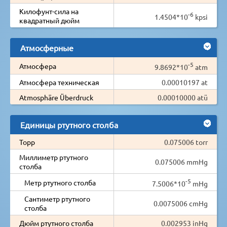
Килофунт-сила на
-6
1.4504*10
kpsi
квадратный дюйм
Атмосферные
-5
Атмосфера
9.8692*10
atm
Атмосфера техническая
0.00010197 at
Atmosphäre Überdruck
0.00010000 atü
Единицы ртутного столба
Торр
0.075006 torr
Миллиметр ртутного
0.075006 mmHg
столба
-5
Метр ртутного столба
7.5006*10
mHg
Сантиметр ртутного
0.0075006 cmHg
столба
Дюйм ртутного столба
0.002953 inHg