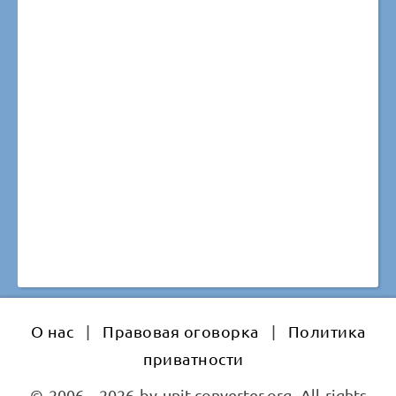
О нас
|
Правовая оговорка
|
Политика
приватности
© 2006 - 2026 by unit-converter.org. All rights