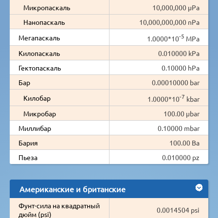
Микропаскаль
10,000,000 µPa
Нанопаскаль
10,000,000,000 nPa
-5
Мегапаскаль
1.0000*10
MPa
Килопаскаль
0.010000 kPa
Гектопаскаль
0.10000 hPa
Бар
0.00010000 bar
-7
Килобар
1.0000*10
kbar
Микробар
100.00 µbar
Миллибар
0.10000 mbar
Бария
100.00 Ba
Пьеза
0.010000 pz
Американские и британские
Фунт-сила на квадратный
0.0014504 psi
дюйм (psi)