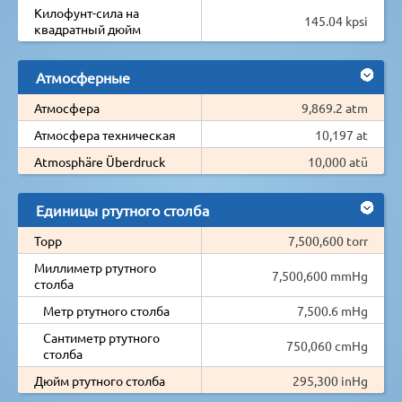
Килофунт-сила на
145.04 kpsi
квадратный дюйм
Атмосферные
Атмосфера
9,869.2 atm
Атмосфера техническая
10,197 at
Atmosphäre Überdruck
10,000 atü
Единицы ртутного столба
Торр
7,500,600 torr
Миллиметр ртутного
7,500,600 mmHg
столба
Метр ртутного столба
7,500.6 mHg
Сантиметр ртутного
750,060 cmHg
столба
Дюйм ртутного столба
295,300 inHg