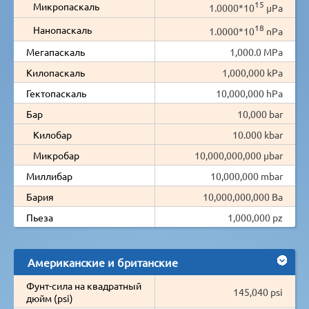
15
Микропаскаль
1.0000*10
µPa
18
Нанопаскаль
1.0000*10
nPa
Мегапаскаль
1,000.0 MPa
Килопаскаль
1,000,000 kPa
Гектопаскаль
10,000,000 hPa
Бар
10,000 bar
Килобар
10.000 kbar
Микробар
10,000,000,000 µbar
Миллибар
10,000,000 mbar
Бария
10,000,000,000 Ba
Пьеза
1,000,000 pz
Американские и британские
Фунт-сила на квадратный
145,040 psi
дюйм (psi)