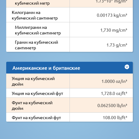
1.73*10
mg/m³
кубический метр
Килограмм на
0.00173 kg/cm³
кубический сантиметр
Миллиграмм на
1,730 mg/cm³
кубический сантиметр
Грамм на кубический
1.73 g/cm³
сантиметр
Американские и британские
Унция на кубический
1.0000 oz/in³
дюйм
Унция на кубический фут
1,728.0 oz/ft³
Фунт на кубический
0.062500 lb/in³
дюйм
Фунт на кубический фут
108.00 lb/ft³