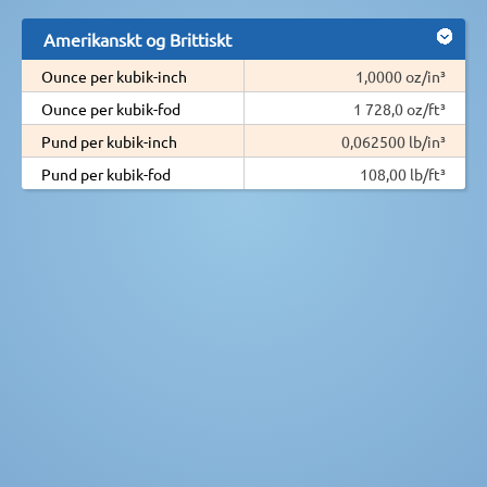
Amerikanskt og Brittiskt
Ounce per kubik-inch
1,0000 oz/in³
Ounce per kubik-fod
1 728,0 oz/ft³
Pund per kubik-inch
0,062500 lb/in³
Pund per kubik-fod
108,00 lb/ft³