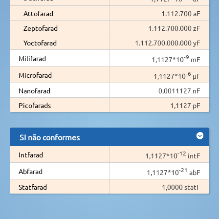
Attofarad
1.112.700 aF
Zeptofarad
1.112.700.000 zF
Yoctofarad
1.112.700.000.000 yF
-9
Milifarad
1,1127*10
mF
-6
Microfarad
1,1127*10
µF
Nanofarad
0,0011127 nF
Picofarads
1,1127 pF
SI não conformes
-12
Intfarad
1,1127*10
intF
-21
Abfarad
1,1127*10
abF
Statfarad
1,0000 statF