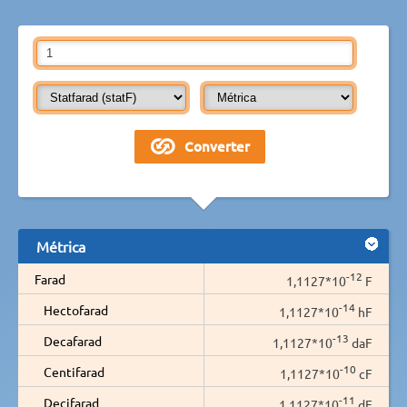
Métrica
-12
Farad
1,1127*10
F
-14
Hectofarad
1,1127*10
hF
-13
Decafarad
1,1127*10
daF
-10
Centifarad
1,1127*10
cF
-11
Decifarad
1,1127*10
dF