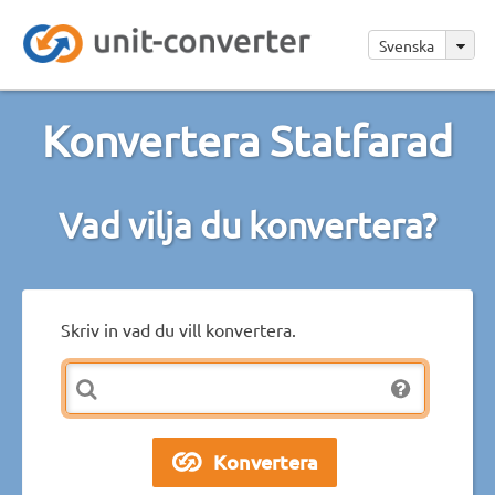
Svenska
Konvertera Statfarad
Vad vilja du konvertera?
Skriv in vad du vill konvertera.