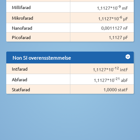
-9
Millifarad
1,1127*10
mF
-6
Mikrofarad
1,1127*10
µF
Nanofarad
0,0011127 nF
Picofarad
1,1127 pF
Non SI overensstemmelse
-12
Intfarad
1,1127*10
intF
-21
Abfarad
1,1127*10
abF
Statfarad
1,0000 statF