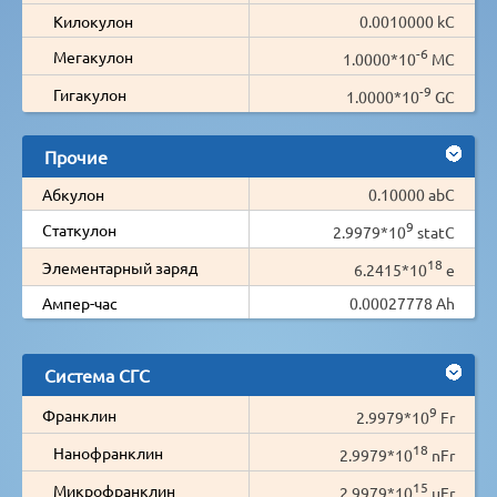
Килокулон
0.0010000 kC
-6
Мегакулон
1.0000*10
MC
-9
Гигакулон
1.0000*10
GC
Прочие
Абкулон
0.10000 abC
9
Статкулон
2.9979*10
statC
18
Элементарный заряд
6.2415*10
e
Ампер-час
0.00027778 Ah
Система СГС
9
Франклин
2.9979*10
Fr
18
Нанофранклин
2.9979*10
nFr
15
Микрофранклин
2.9979*10
µFr