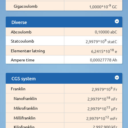
-9
Gigacoulomb
1,0000*10
GC
Diverse
Abcoulomb
0,10000 abC
9
Statcoulomb
2,9979*10
statC
18
Elementær latning
6,2415*10
e
Ampere time
0,00027778 Ah
CGS system
9
Franklin
2,9979*10
Fr
18
Nanofranklin
2,9979*10
nFr
15
Mikrofranklin
2,9979*10
µFr
12
Millifranklin
2,9979*10
mFr
Kilofranklin
2 997 900 kFr