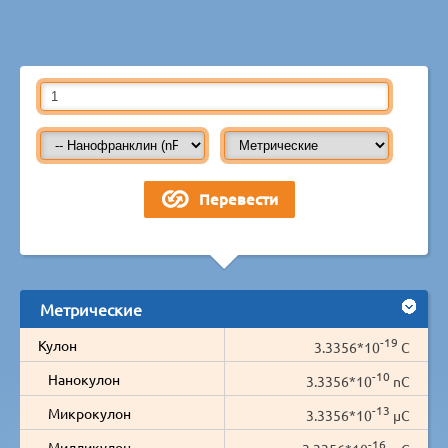
Метрические
-19
Кулон
3.3356*10
C
-10
Нанокулон
3.3356*10
nC
-13
Микрокулон
3.3356*10
µC
-16
Милликулон