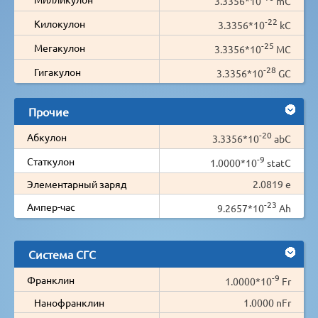
3.3356*10
mC
-22
Килокулон
3.3356*10
kC
-25
Мегакулон
3.3356*10
MC
-28
Гигакулон
3.3356*10
GC
Прочие
-20
Абкулон
3.3356*10
abC
-9
Статкулон
1.0000*10
statC
Элементарный заряд
2.0819 e
-23
Ампер-час
9.2657*10
Ah
Система СГС
-9
Франклин
1.0000*10
Fr
Нанофранклин
1.0000 nFr