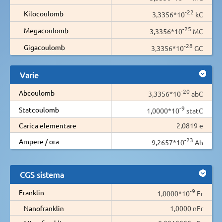
-22
Kilocoulomb
3,3356*10
kC
-25
Megacoulomb
3,3356*10
MC
-28
Gigacoulomb
3,3356*10
GC
Varie
-20
Abcoulomb
3,3356*10
abC
-9
Statcoulomb
1,0000*10
statC
Carica elementare
2,0819 e
-23
Ampere / ora
9,2657*10
Ah
CGS sistema
-9
Franklin
1,0000*10
Fr
Nanofranklin
1,0000 nFr