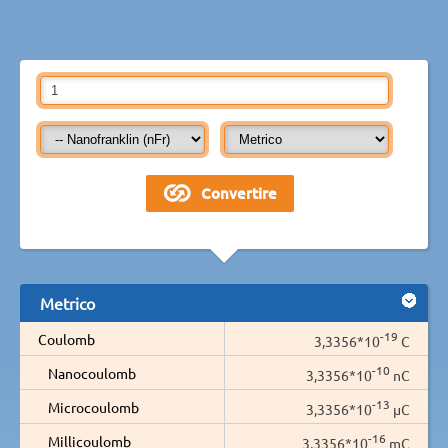
Metrico
-19
Coulomb
3,3356*10
C
-10
Nanocoulomb
3,3356*10
nC
-13
Microcoulomb
3,3356*10
µC
-16
Millicoulomb
3,3356*10
mC