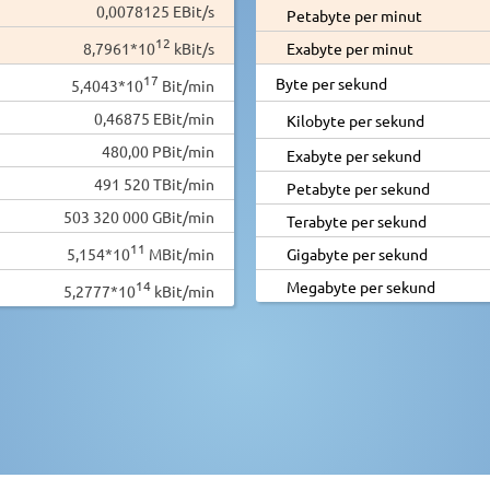
0,0078125 EBit/s
Petabyte per minut
12
8,7961*10
kBit/s
Exabyte per minut
17
Byte per sekund
5,4043*10
Bit/min
0,46875 EBit/min
Kilobyte per sekund
480,00 PBit/min
Exabyte per sekund
491 520 TBit/min
Petabyte per sekund
503 320 000 GBit/min
Terabyte per sekund
11
5,154*10
MBit/min
Gigabyte per sekund
14
Megabyte per sekund
5,2777*10
kBit/min