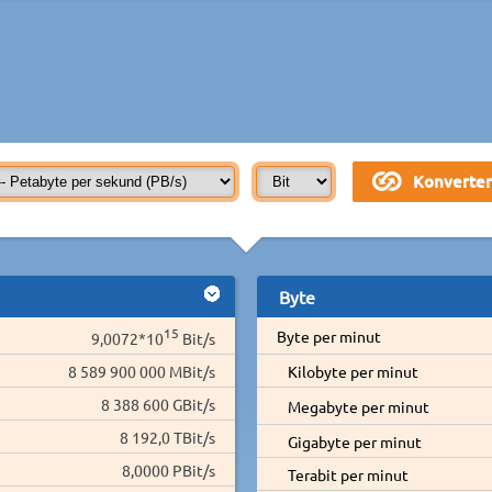
Byte
15
Byte per minut
9,0072*10
Bit/s
8 589 900 000 MBit/s
Kilobyte per minut
8 388 600 GBit/s
Megabyte per minut
8 192,0 TBit/s
Gigabyte per minut
8,0000 PBit/s
Terabit per minut