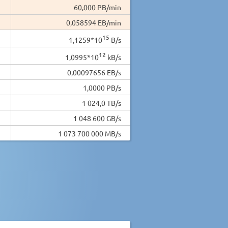
60,000 PB/min
0,058594 EB/min
15
1,1259*10
B/s
12
1,0995*10
kB/s
0,00097656 EB/s
1,0000 PB/s
1 024,0 TB/s
1 048 600 GB/s
1 073 700 000 MB/s