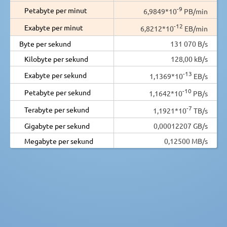
-9
Petabyte per minut
6,9849*10
PB/min
-12
Exabyte per minut
6,8212*10
EB/min
Byte per sekund
131 070 B/s
Kilobyte per sekund
128,00 kB/s
-13
Exabyte per sekund
1,1369*10
EB/s
-10
Petabyte per sekund
1,1642*10
PB/s
-7
Terabyte per sekund
1,1921*10
TB/s
Gigabyte per sekund
0,00012207 GB/s
Megabyte per sekund
0,12500 MB/s