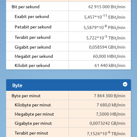
Bit per sekund
62 915 000 Bit/min
-11
Exabit per sekund
5,457*10
EBit/min
-8
Petabit per sekund
5,5879*10
PBit/min
-5
Terabit per sekund
5,722*10
TBit/min
Gigabit per sekund
0,058594 GBit/min
Megabit per sekund
60,000 MBit/min
Kilobit per sekund
61 440 kBit/min
Byte
Byte per minut
7 864 300 B/min
Kilobyte per minut
7 680,0 kB/min
Megabyte per minut
7,5000 MB/min
Gigabyte per minut
0,0073242 GB/min
-6
Terabit per minut
7,1526*10
TB/min