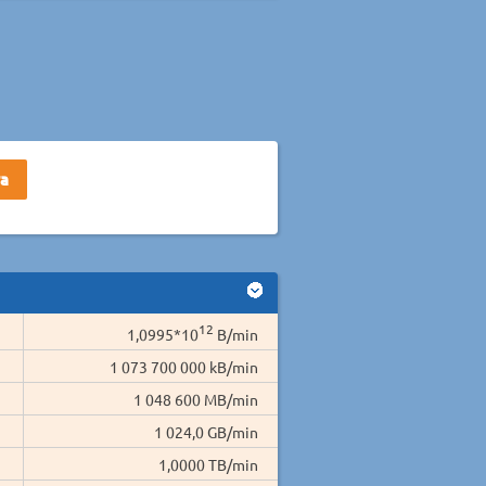
12
1,0995*10
B/min
1 073 700 000 kB/min
1 048 600 MB/min
1 024,0 GB/min
1,0000 TB/min