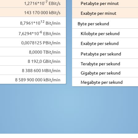
-7
1,2716*10
EBit/s
Petabyte per minut
143 170 000 kBit/s
Exabyte per minut
12
8,7961*10
Bit/min
Byte per sekund
-6
7,6294*10
EBit/min
Kilobyte per sekund
0,0078125 PBit/min
Exabyte per sekund
8,0000 TBit/min
Petabyte per sekund
8 192,0 GBit/min
Terabyte per sekund
8 388 600 MBit/min
Gigabyte per sekund
8 589 900 000 kBit/min
Megabyte per sekund