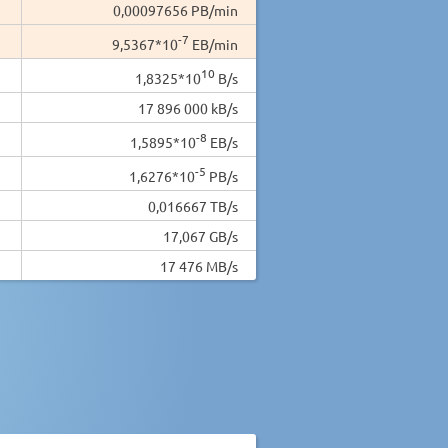
0,00097656 PB/min
-7
9,5367*10
EB/min
10
1,8325*10
B/s
17 896 000 kB/s
-8
1,5895*10
EB/s
-5
1,6276*10
PB/s
0,016667 TB/s
17,067 GB/s
17 476 MB/s