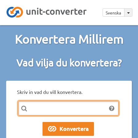
Svenska
Konvertera Millirem
Vad vilja du konvertera?
Skriv in vad du vill konvertera.