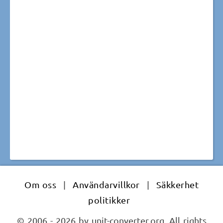
Om oss
|
Användarvillkor
|
Säkkerhet
politikker
© 2006 - 2026 by unit-converter.org. All rights