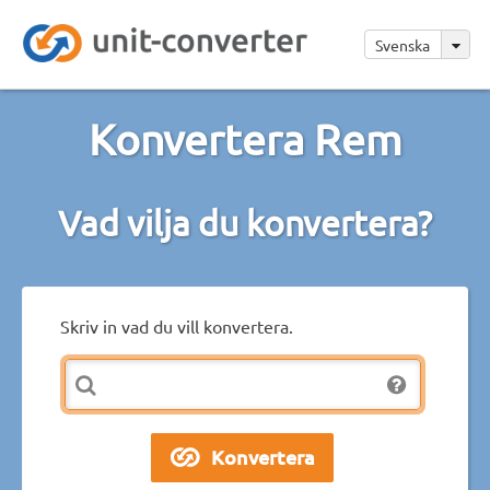
Svenska
Konvertera Rem
Vad vilja du konvertera?
Skriv in vad du vill konvertera.