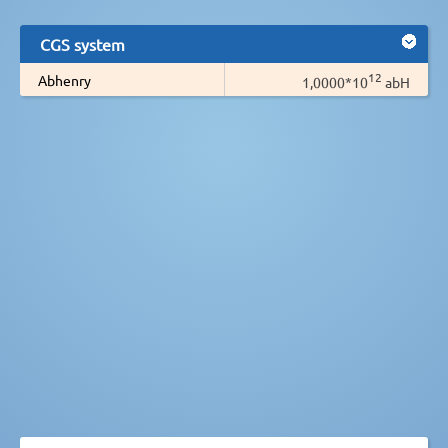
CGS system
12
Abhenry
1,0000*10
abH