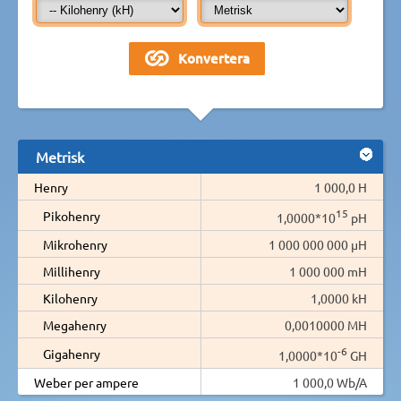
Metrisk
Henry
1 000,0 H
15
Pikohenry
1,0000*10
pH
Mikrohenry
1 000 000 000 µH
Millihenry
1 000 000 mH
Kilohenry
1,0000 kH
Megahenry
0,0010000 MH
-6
Gigahenry
1,0000*10
GH
Weber per ampere
1 000,0 Wb/A