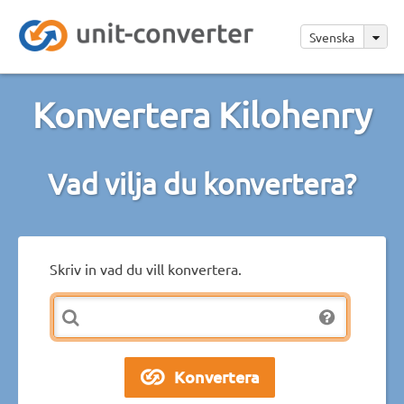
Svenska
Konvertera Kilohenry
Vad vilja du konvertera?
Skriv in vad du vill konvertera.