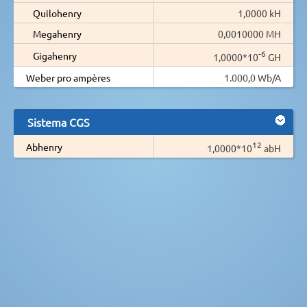
Quilohenry
1,0000 kH
Megahenry
0,0010000 MH
-6
Gigahenry
1,0000*10
GH
Weber pro ampères
1.000,0 Wb/A
Sistema CGS
12
Abhenry
1,0000*10
abH