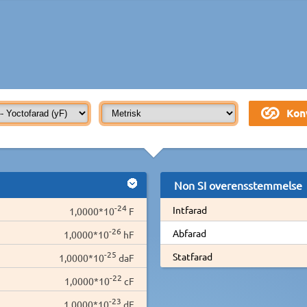
Non SI overensstemmelse
-24
Intfarad
1,0000*10
F
-26
Abfarad
1,0000*10
hF
-25
Statfarad
1,0000*10
daF
-22
1,0000*10
cF
-23
1,0000*10
dF