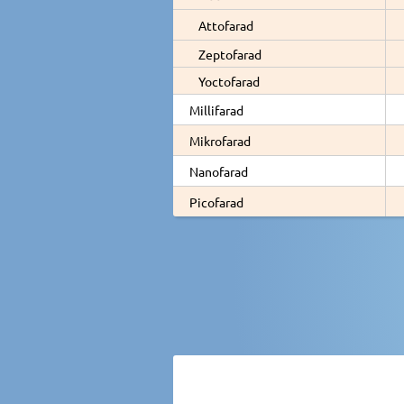
Attofarad
Zeptofarad
Yoctofarad
Millifarad
Mikrofarad
Nanofarad
Picofarad