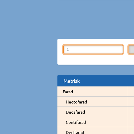
Metrisk
Farad
Hectofarad
Decafarad
Centifarad
Decifarad