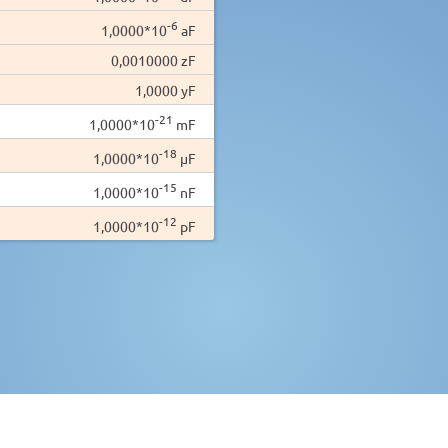
-6
1,0000*10
aF
0,0010000 zF
1,0000 yF
-21
1,0000*10
mF
-18
1,0000*10
µF
-15
1,0000*10
nF
-12
1,0000*10
pF