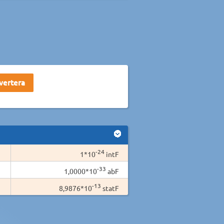
-24
1*10
intF
-33
1,0000*10
abF
-13
8,9876*10
statF