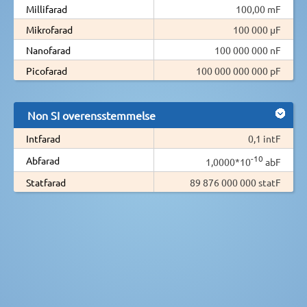
Millifarad
100,00 mF
Mikrofarad
100 000 µF
Nanofarad
100 000 000 nF
Picofarad
100 000 000 000 pF
Non SI overensstemmelse
Intfarad
0,1 intF
-10
Abfarad
1,0000*10
abF
Statfarad
89 876 000 000 statF