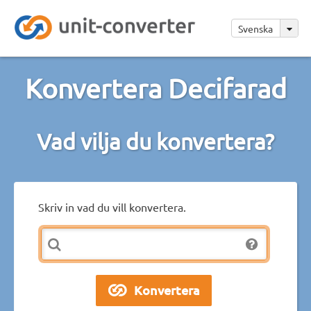
Svenska
Konvertera Decifarad
Vad vilja du konvertera?
Skriv in vad du vill konvertera.