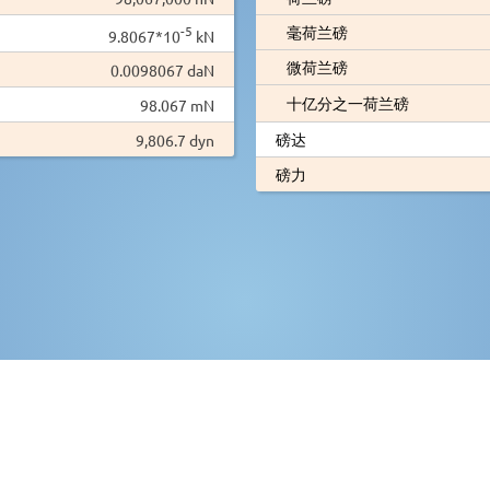
-5
毫荷兰磅
9.8067*10
kN
微荷兰磅
0.0098067 daN
十亿分之一荷兰磅
98.067 mN
磅达
9,806.7 dyn
磅力