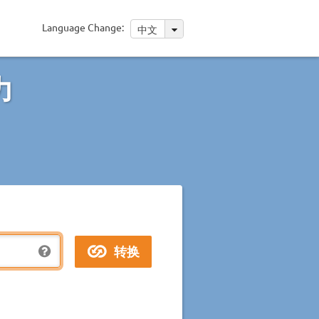
Language Change:
中文
力