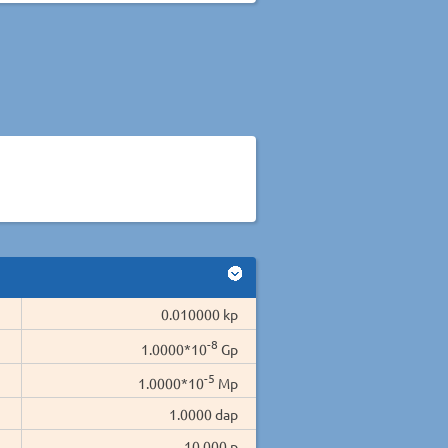
0.010000 kp
-8
1.0000*10
Gp
-5
1.0000*10
Mp
1.0000 dap
10.000 p