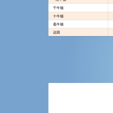
千牛顿
十牛顿
毫牛顿
达因