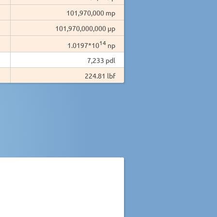
101,970,000 mp
101,970,000,000 µp
14
1.0197*10
np
7,233 pdl
224.81 lbf