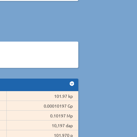
101.97 kp
0.00010197 Gp
0.10197 Mp
10,197 dap
101,970 p