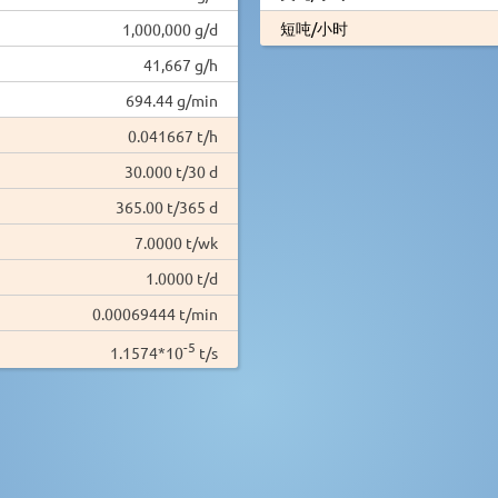
短吨/小时
1,000,000 g/d
41,667 g/h
694.44 g/min
0.041667 t/h
30.000 t/30 d
365.00 t/365 d
7.0000 t/wk
1.0000 t/d
0.00069444 t/min
-5
1.1574*10
t/s