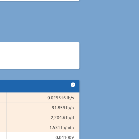
0.025516 lb/s
91.859 lb/h
2,204.6 lb/d
1.531 lb/min
0.041009