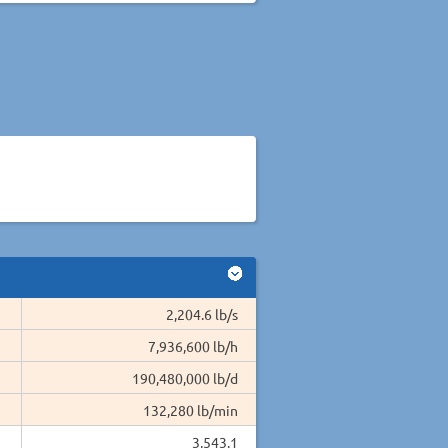
2,204.6 lb/s
7,936,600 lb/h
190,480,000 lb/d
132,280 lb/min
3,543.1