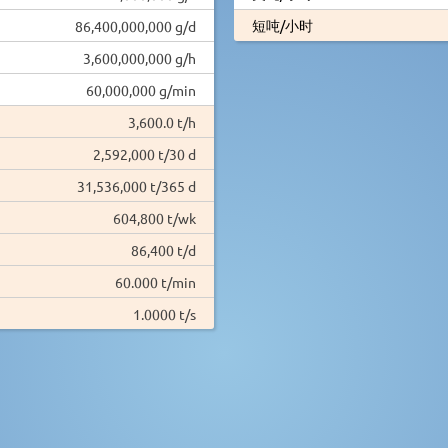
短吨/小时
86,400,000,000 g/d
3,600,000,000 g/h
60,000,000 g/min
3,600.0 t/h
2,592,000 t/30 d
31,536,000 t/365 d
604,800 t/wk
86,400 t/d
60.000 t/min
1.0000 t/s