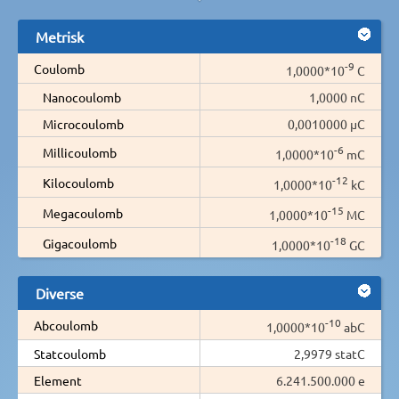
Metrisk
-9
Coulomb
1,0000*10
C
Nanocoulomb
1,0000 nC
Microcoulomb
0,0010000 µC
-6
Millicoulomb
1,0000*10
mC
-12
Kilocoulomb
1,0000*10
kC
-15
Megacoulomb
1,0000*10
MC
-18
Gigacoulomb
1,0000*10
GC
Diverse
-10
Abcoulomb
1,0000*10
abC
Statcoulomb
2,9979 statC
Element
6.241.500.000 e