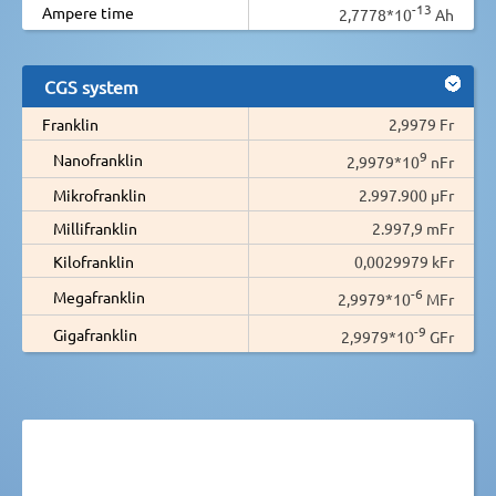
-13
Ampere time
2,7778*10
Ah
CGS system
Franklin
2,9979 Fr
9
Nanofranklin
2,9979*10
nFr
Mikrofranklin
2.997.900 µFr
Millifranklin
2.997,9 mFr
Kilofranklin
0,0029979 kFr
-6
Megafranklin
2,9979*10
MFr
-9
Gigafranklin
2,9979*10
GFr