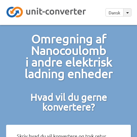
Dansk
Omregning af
Nanocoulomb
i andre elektrisk
ladning enheder
Hvad vil du gerne
konvertere?
Skriv hvad du vil konvertere og tryk retur.