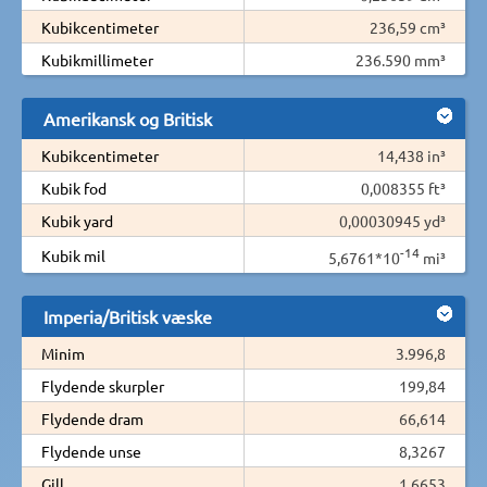
Kubikcentimeter
236,59 cm³
Kubikmillimeter
236.590 mm³
Amerikansk og Britisk
Kubikcentimeter
14,438 in³
Kubik fod
0,008355 ft³
Kubik yard
0,00030945 yd³
-14
Kubik mil
5,6761*10
mi³
Imperia/Britisk væske
Minim
3.996,8
Flydende skurpler
199,84
Flydende dram
66,614
Flydende unse
8,3267
Gill
1,6653