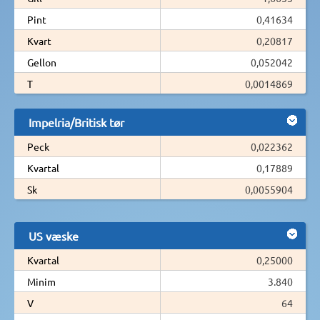
Pint
0,41634
Kvart
0,20817
Gellon
0,052042
T
0,0014869
Impelria/Britisk tør
Peck
0,022362
Kvartal
0,17889
Sk
0,0055904
US væske
Kvartal
0,25000
Minim
3.840
V
64