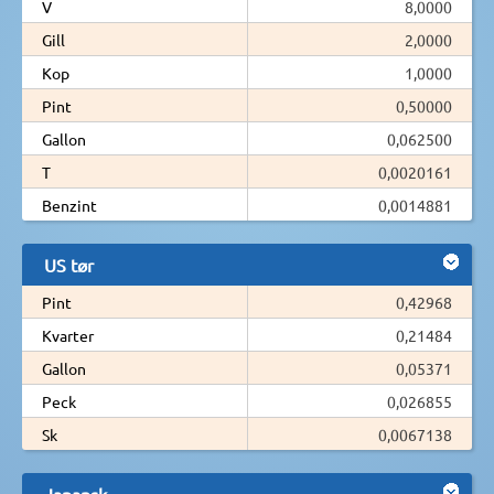
V
8,0000
Gill
2,0000
Kop
1,0000
Pint
0,50000
Gallon
0,062500
T
0,0020161
Benzint
0,0014881
US tør
Pint
0,42968
Kvarter
0,21484
Gallon
0,05371
Peck
0,026855
Sk
0,0067138
Japansk