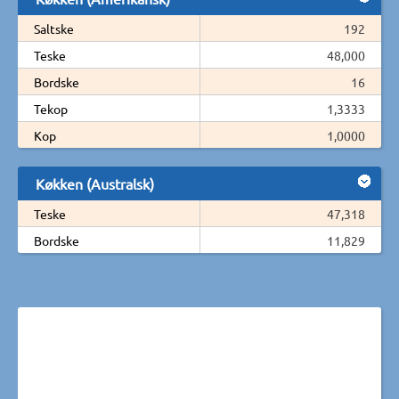
Saltske
192
Teske
48,000
Bordske
16
Tekop
1,3333
Kop
1,0000
Køkken (Australsk)
Teske
47,318
Bordske
11,829