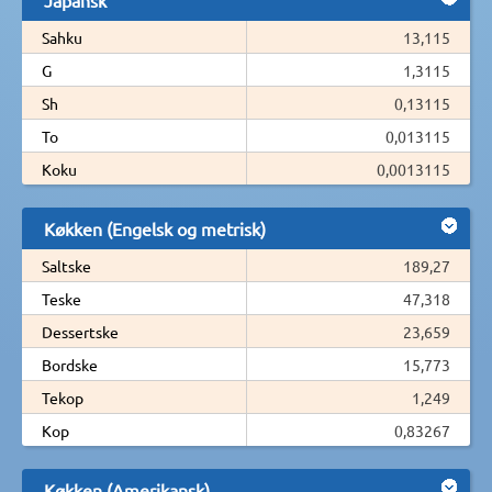
Sahku
13,115
G
1,3115
Sh
0,13115
To
0,013115
Koku
0,0013115
Køkken (Engelsk og metrisk)
Saltske
189,27
Teske
47,318
Dessertske
23,659
Bordske
15,773
Tekop
1,249
Kop
0,83267
Køkken (Amerikansk)