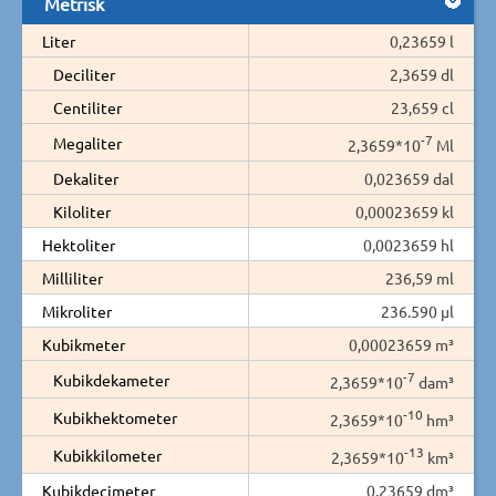
Metrisk
Liter
0,23659 l
Deciliter
2,3659 dl
Centiliter
23,659 cl
-7
Megaliter
2,3659*10
Ml
Dekaliter
0,023659 dal
Kiloliter
0,00023659 kl
Hektoliter
0,0023659 hl
Milliliter
236,59 ml
Mikroliter
236.590 µl
Kubikmeter
0,00023659 m³
-7
Kubikdekameter
2,3659*10
dam³
-10
Kubikhektometer
2,3659*10
hm³
-13
Kubikkilometer
2,3659*10
km³
Kubikdecimeter
0,23659 dm³