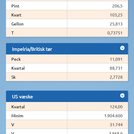
Pint
206,5
Kvart
103,25
Gellon
25,813
T
0,73751
Impelria/Britisk tør
Peck
11,091
Kvartal
88,731
Sk
2,7728
US væske
Kvartal
124,00
Minim
1.904.600
V
31.744
V
3.968,0