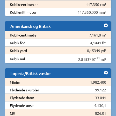
Kubikcentimeter
117.350 cm³
Kubikmillimeter
117.350.000 mm³
Amerikansk og Britisk
Kubikcentimeter
7.161,0 in³
Kubik fod
4,1441 ft³
Kubik yard
0,15349 yd³
-11
Kubik mil
2,8153*10
mi³
Imperia/Britisk væske
Minim
1.982.400
Flydende skurpler
99.122
Flydende dram
33.041
Flydende unse
4.130,1
Gill
826,01