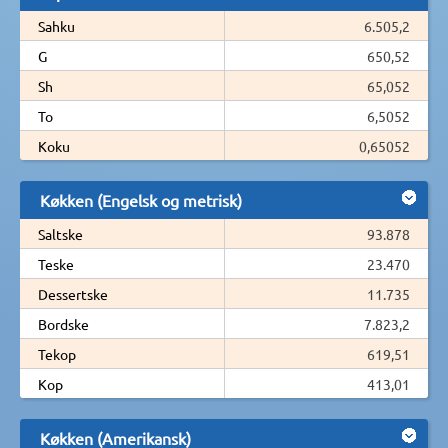
Sahku
6.505,2
G
650,52
Sh
65,052
To
6,5052
Koku
0,65052
Køkken (Engelsk og metrisk)
Saltske
93.878
Teske
23.470
Dessertske
11.735
Bordske
7.823,2
Tekop
619,51
Kop
413,01
Køkken (Amerikansk)