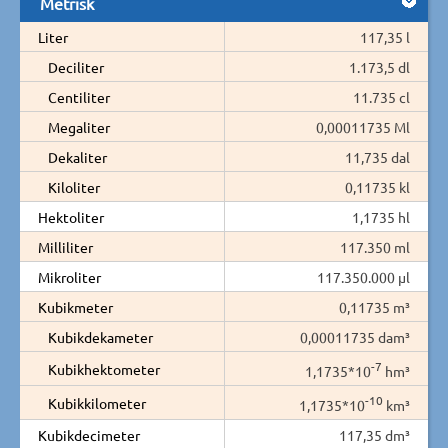
Metrisk
Liter
117,35 l
Deciliter
1.173,5 dl
Centiliter
11.735 cl
Megaliter
0,00011735 Ml
Dekaliter
11,735 dal
Kiloliter
0,11735 kl
Hektoliter
1,1735 hl
Milliliter
117.350 ml
Mikroliter
117.350.000 µl
Kubikmeter
0,11735 m³
Kubikdekameter
0,00011735 dam³
-7
Kubikhektometer
1,1735*10
hm³
-10
Kubikkilometer
1,1735*10
km³
Kubikdecimeter
117,35 dm³