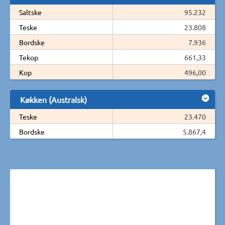
Saltske
95.232
Teske
23.808
Bordske
7.936
Tekop
661,33
Kop
496,00
Køkken (Australsk)
Teske
23.470
Bordske
5.867,4