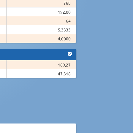
768
192,00
64
5,3333
4,0000
189,27
47,318