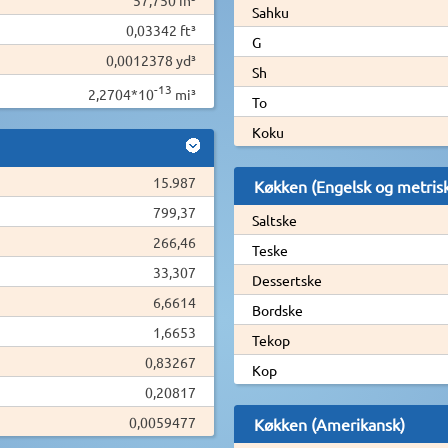
Sahku
0,03342 ft³
G
0,0012378 yd³
Sh
-13
2,2704*10
mi³
To
Koku
15.987
Køkken (Engelsk og metris
799,37
Saltske
266,46
Teske
33,307
Dessertske
6,6614
Bordske
1,6653
Tekop
0,83267
Kop
0,20817
0,0059477
Køkken (Amerikansk)