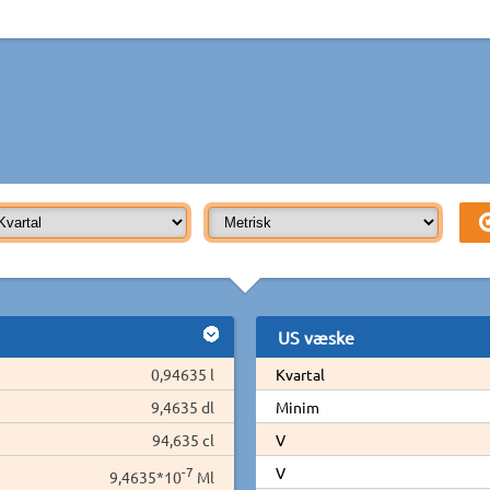
US væske
0,94635 l
Kvartal
9,4635 dl
Minim
94,635 cl
V
-7
V
9,4635*10
Ml