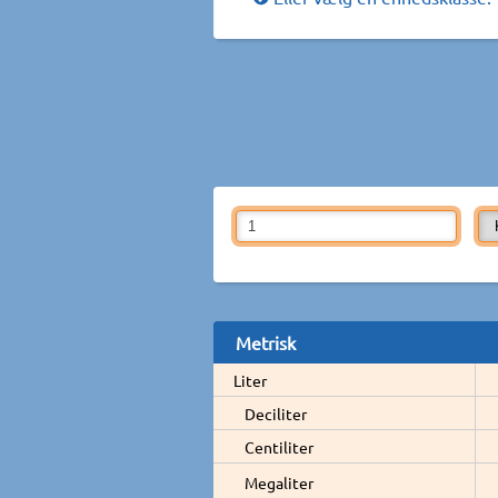
Metrisk
Liter
Deciliter
Centiliter
Megaliter