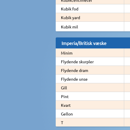
Kubik fod
Kubik yard
Kubik mil
Imperia/Britisk væske
Minim
Flydende skurpler
Flydende dram
Flydende unse
Gill
Pint
Kvart
Gellon
T