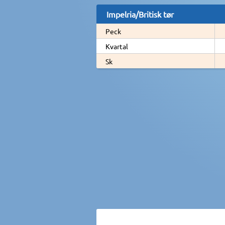
Impelria/Britisk tør
Peck
Kvartal
Sk