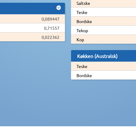
Saltske
Teske
0,089447
Bordske
0,71557
Tekop
0,022362
Kop
Køkken (Australsk)
Teske
Bordske