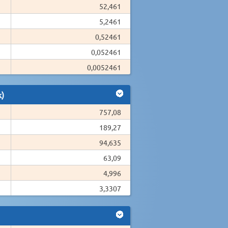
52,461
5,2461
0,52461
0,052461
0,0052461
k)
757,08
189,27
94,635
63,09
4,996
3,3307