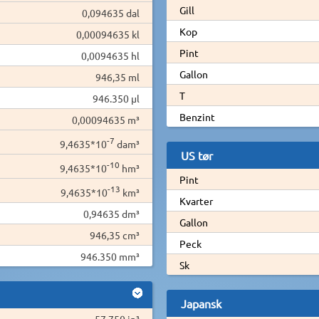
Gill
0,094635 dal
Kop
0,00094635 kl
Pint
0,0094635 hl
Gallon
946,35 ml
T
946.350 µl
Benzint
0,00094635 m³
-7
9,4635*10
dam³
US tør
-10
9,4635*10
hm³
Pint
-13
9,4635*10
km³
Kvarter
0,94635 dm³
Gallon
946,35 cm³
Peck
946.350 mm³
Sk
Japansk
57,750 in³