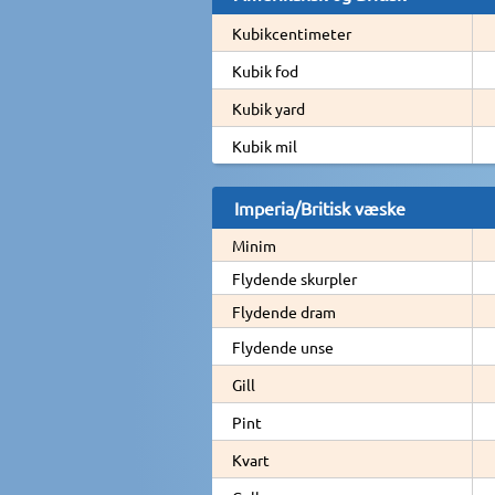
Kubikcentimeter
Kubik fod
Kubik yard
Kubik mil
Imperia/Britisk væske
Minim
Flydende skurpler
Flydende dram
Flydende unse
Gill
Pint
Kvart