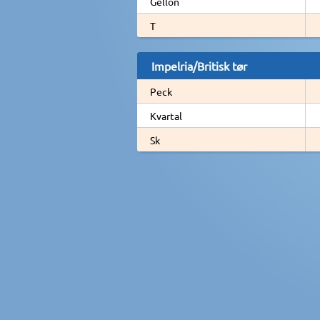
Gellon
T
Impelria/Britisk tør
Peck
Kvartal
Sk