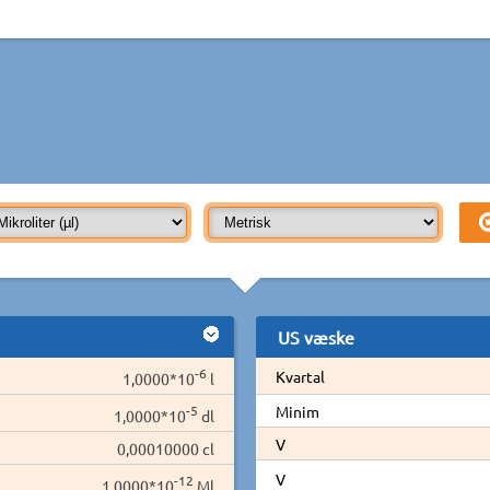
US væske
-6
Kvartal
1,0000*10
l
-5
Minim
1,0000*10
dl
V
0,00010000 cl
V
-12
1,0000*10
Ml