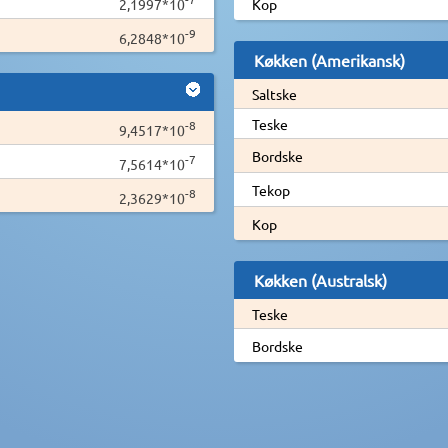
2,1997*10
Kop
-9
6,2848*10
Køkken (Amerikansk)
Saltske
Teske
-8
9,4517*10
Bordske
-7
7,5614*10
Tekop
-8
2,3629*10
Kop
Køkken (Australsk)
Teske
Bordske