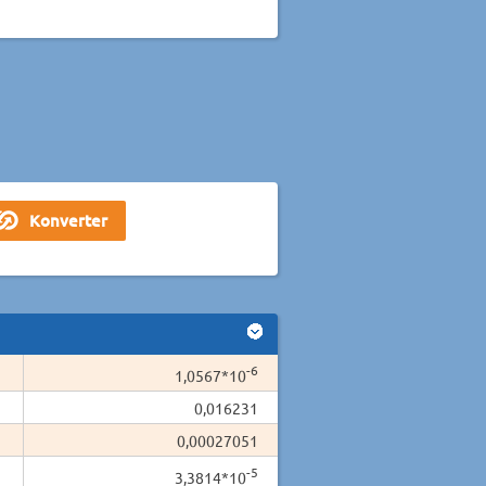
-6
1,0567*10
0,016231
0,00027051
-5
3,3814*10