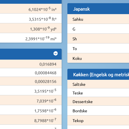
-5
Japansk
6,1024*10
in³
-8
3,5315*10
ft³
Sahku
-9
1,308*10
yd³
G
-19
2,3991*10
mi³
Sh
To
Koku
0,016894
0,00084468
Køkken (Engelsk og metris
0,00028156
Saltske
-5
3,5195*10
Teske
-6
7,039*10
Dessertske
-6
1,7598*10
Bordske
-7
8,7988*10
Tekop
-7