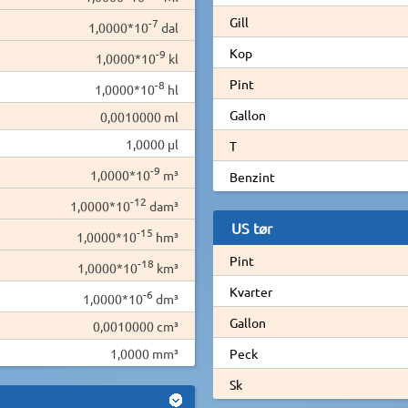
Gill
-7
1,0000*10
dal
Kop
-9
1,0000*10
kl
Pint
-8
1,0000*10
hl
Gallon
0,0010000 ml
1,0000 µl
T
-9
1,0000*10
m³
Benzint
-12
1,0000*10
dam³
US tør
-15
1,0000*10
hm³
Pint
-18
1,0000*10
km³
Kvarter
-6
1,0000*10
dm³
Gallon
0,0010000 cm³
1,0000 mm³
Peck
Sk