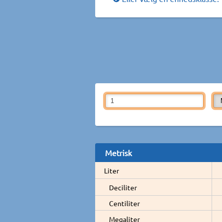
Metrisk
Liter
Deciliter
Centiliter
Megaliter