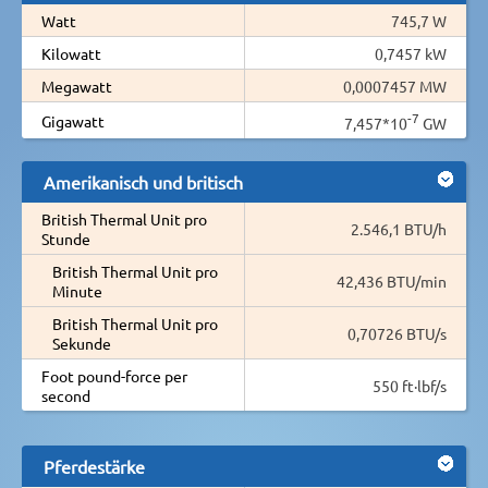
Watt
745,7 W
Kilowatt
0,7457 kW
Megawatt
0,0007457 MW
-7
Gigawatt
7,457*10
GW
Amerikanisch und britisch
British Thermal Unit pro
2.546,1 BTU/h
Stunde
British Thermal Unit pro
42,436 BTU/min
Minute
British Thermal Unit pro
0,70726 BTU/s
Sekunde
Foot pound-force per
550 ft·lbf/s
second
Pferdestärke