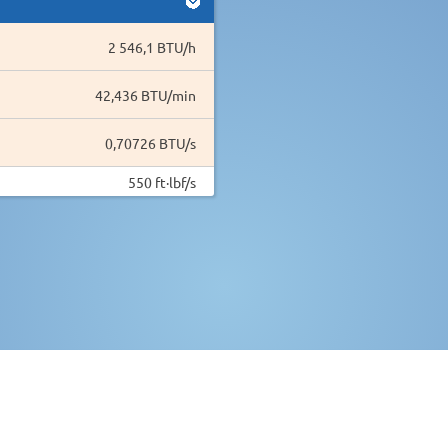
2 546,1 BTU/h
42,436 BTU/min
0,70726 BTU/s
550 ft·lbf/s