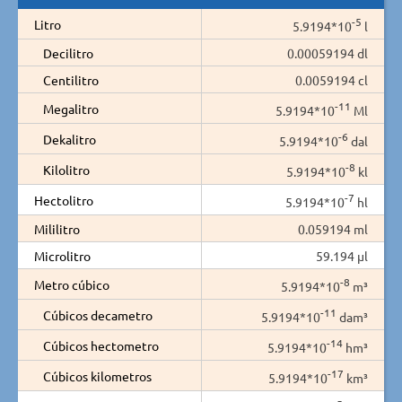
-5
Litro
5.9194*10
l
Decilitro
0.00059194 dl
Centilitro
0.0059194 cl
-11
Megalitro
5.9194*10
Ml
-6
Dekalitro
5.9194*10
dal
-8
Kilolitro
5.9194*10
kl
-7
Hectolitro
5.9194*10
hl
Mililitro
0.059194 ml
Microlitro
59.194 µl
-8
Metro cúbico
5.9194*10
m³
-11
Cúbicos decametro
5.9194*10
dam³
-14
Cúbicos hectometro
5.9194*10
hm³
-17
Cúbicos kilometros
5.9194*10
km³