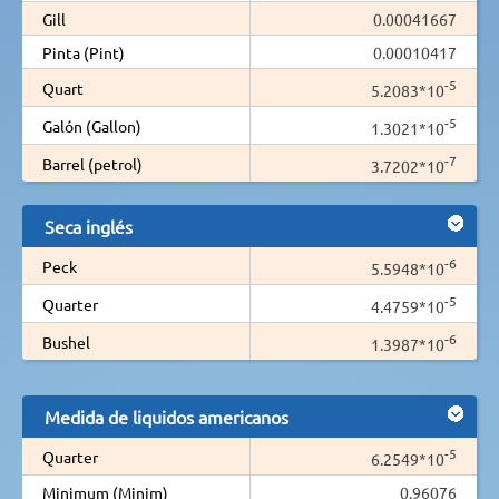
Gill
0.00041667
Pinta (Pint)
0.00010417
-5
Quart
5.2083*10
-5
Galón (Gallon)
1.3021*10
-7
Barrel (petrol)
3.7202*10
Seca inglés
-6
Peck
5.5948*10
-5
Quarter
4.4759*10
-6
Bushel
1.3987*10
Medida de liquidos americanos
-5
Quarter
6.2549*10
Minimum (Minim)
0.96076