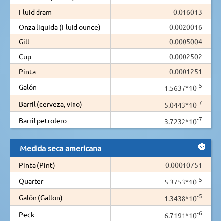
Fluid dram
0.016013
Onza liquida (Fluid ounce)
0.0020016
Gill
0.0005004
Cup
0.0002502
Pinta
0.0001251
-5
Galón
1.5637*10
-7
Barril (cerveza, vino)
5.0443*10
-7
Barril petrolero
3.7232*10
Medida seca americana
Pinta (Pint)
0.00010751
-5
Quarter
5.3753*10
-5
Galón (Gallon)
1.3438*10
-6
Peck
6.7191*10