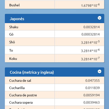
-6
Bushel
1.6798*10
Japonés
Shaku
0.0032814
Gō
0.00032814
-5
Shō
3.2814*10
-6
To
3.2814*10
-7
Koku
3.2814*10
Cocina (metrica y inglesa)
Cuchara de sal
0.047355
Cucharilla
0.011839
Cuchara de postre
0.0059194
Cuchara sopera
0.0039463