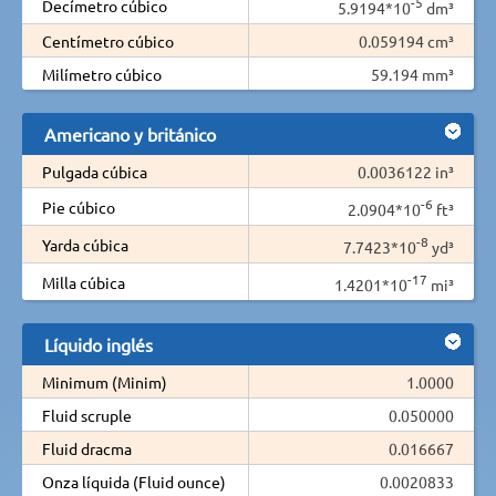
-5
Decímetro cúbico
5.9194*10
dm³
Centímetro cúbico
0.059194 cm³
Milímetro cúbico
59.194 mm³
Americano y británico
Pulgada cúbica
0.0036122 in³
-6
Pie cúbico
2.0904*10
ft³
-8
Yarda cúbica
7.7423*10
yd³
-17
Milla cúbica
1.4201*10
mi³
Líquido inglés
Minimum (Minim)
1.0000
Fluid scruple
0.050000
Fluid dracma
0.016667
Onza líquida (Fluid ounce)
0.0020833