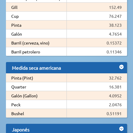
Gill
152.49
Cup
76.247
Pinta
38.123
Galón
4.7654
Barril (cerveza, vino)
0.15372
Barril petrolero
0.11346
Medida seca americana
Pinta (Pint)
32.762
Quarter
16.381
Galón (Gallon)
4.0952
Peck
2.0476
Bushel
0.51191
Japonés