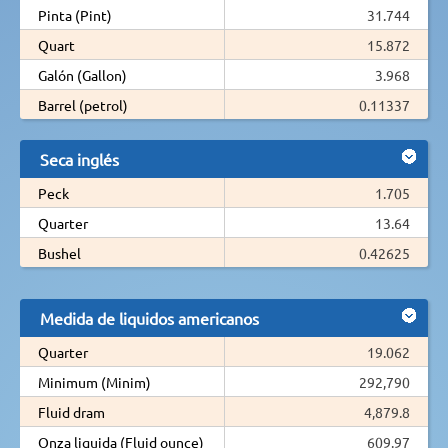
Pinta (Pint)
31.744
Quart
15.872
Galón (Gallon)
3.968
Barrel (petrol)
0.11337
Seca inglés
Peck
1.705
Quarter
13.64
Bushel
0.42625
Medida de liquidos americanos
Quarter
19.062
Minimum (Minim)
292,790
Fluid dram
4,879.8
Onza liquida (Fluid ounce)
609.97