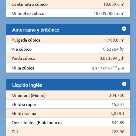
Centímetro cúbico
18,039 cm³
Milímetro cúbico
18,039,000 mm³
Americano y británico
Pulgada cúbica
1,100.8 in³
Pie cúbico
0.63704 ft³
Yarda cúbica
0.023594 yd³
-12
Milla cúbica
4.3278*10
mi³
Líquido inglés
Minimum (Minim)
304,750
Fluid scruple
15,237
Fluid dracma
5,079.1
Onza líquida (Fluid ounce)
634.89
Gill
126.98