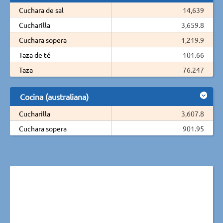
Cuchara de sal
14,639
Cucharilla
3,659.8
Cuchara sopera
1,219.9
Taza de té
101.66
Taza
76.247
Cocina (australiana)
Cucharilla
3,607.8
Cuchara sopera
901.95