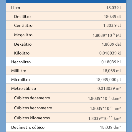
Litro
18.039 l
Decilitro
180.39 dl
Centilitro
1,803.9 cl
-5
Megalitro
1.8039*10
Ml
Dekalitro
1.8039 dal
Kilolitro
0.018039 kl
Hectolitro
0.18039 hl
Mililitro
18,039 ml
Microlitro
18,039,000 µl
Metro cúbico
0.018039 m³
-5
Cúbicos decametro
1.8039*10
dam³
-8
Cúbicos hectometro
1.8039*10
hm³
-11
Cúbicos kilometros
1.8039*10
km³
Decímetro cúbico
18.039 dm³