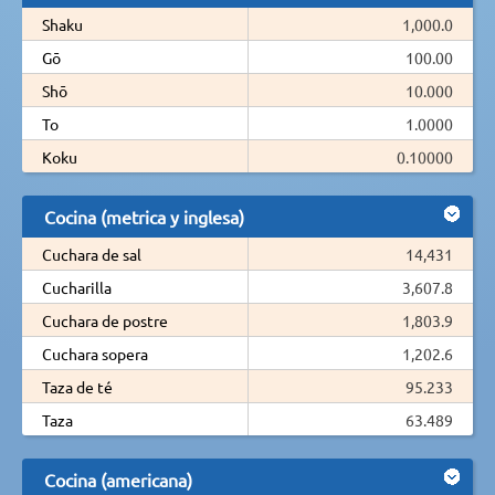
Shaku
1,000.0
Gō
100.00
Shō
10.000
To
1.0000
Koku
0.10000
Cocina (metrica y inglesa)
Cuchara de sal
14,431
Cucharilla
3,607.8
Cuchara de postre
1,803.9
Cuchara sopera
1,202.6
Taza de té
95.233
Taza
63.489
Cocina (americana)