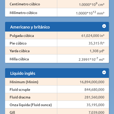
9
Centímetro cúbico
1.0000*10
cm³
12
Milímetro cúbico
1.0000*10
mm³
Americano y británico
Pulgada cúbica
61,024,000 in³
Pie cúbico
35,315 ft³
Yarda cúbica
1,308 yd³
-7
Milla cúbica
2.3991*10
mi³
Líquido inglés
Minimum (Minim)
16,894,000,000
Fluid scruple
844,680,000
Fluid dracma
281,560,000
Onza líquida (Fluid ounce)
35,195,000
Gill
7,039,000