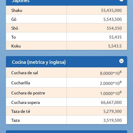
Shaku
55,435,000
Gō
5,543,500
Shō
554,350
To
55,435
Koku
5,543.5
Cocina (metrica y inglesa)
8
Cuchara de sal
8.0000*10
8
Cucharilla
2.0000*10
8
Cuchara de postre
1.0000*10
Cuchara sopera
66,667,000
Taza de té
5,279,300
Taza
3,519,500