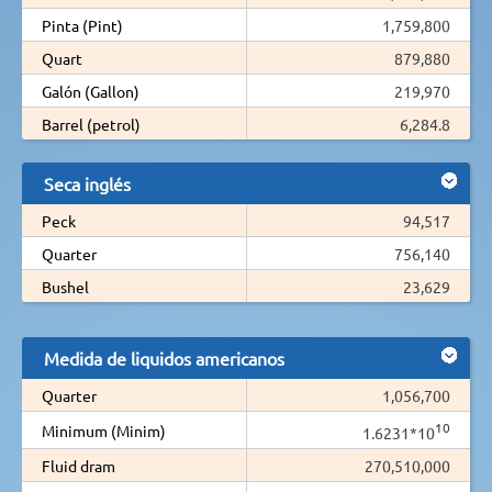
Pinta (Pint)
1,759,800
Quart
879,880
Galón (Gallon)
219,970
Barrel (petrol)
6,284.8
Seca inglés
Peck
94,517
Quarter
756,140
Bushel
23,629
Medida de liquidos americanos
Quarter
1,056,700
10
Minimum (Minim)
1.6231*10
Fluid dram
270,510,000