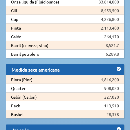
Onza liquida (Fluid ounce)
33,814,000
Gill
8,453,500
Cup
4,226,800
Pinta
2,113,400
Galón
264,170
Barril (cerveza, vino)
8,521.7
Barril petrolero
6,289.8
Medida seca americana
Pinta (Pint)
1,816,200
Quarter
908,080
Galón (Gallon)
227,020
Peck
113,510
Bushel
28,378
Japonés