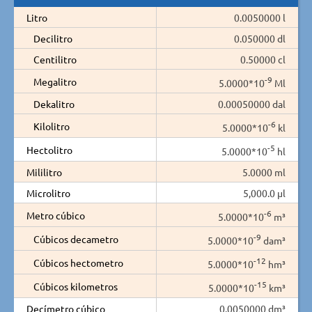
Litro
0.0050000 l
Decilitro
0.050000 dl
Centilitro
0.50000 cl
-9
Megalitro
5.0000*10
Ml
Dekalitro
0.00050000 dal
-6
Kilolitro
5.0000*10
kl
-5
Hectolitro
5.0000*10
hl
Mililitro
5.0000 ml
Microlitro
5,000.0 µl
-6
Metro cúbico
5.0000*10
m³
-9
Cúbicos decametro
5.0000*10
dam³
-12
Cúbicos hectometro
5.0000*10
hm³
-15
Cúbicos kilometros
5.0000*10
km³
Decímetro cúbico
0.0050000 dm³