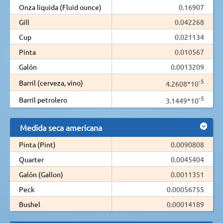
Onza liquida (Fluid ounce)
0.16907
Gill
0.042268
Cup
0.021134
Pinta
0.010567
Galón
0.0013209
-5
Barril (cerveza, vino)
4.2608*10
-5
Barril petrolero
3.1449*10
Medida seca americana
Pinta (Pint)
0.0090808
Quarter
0.0045404
Galón (Gallon)
0.0011351
Peck
0.00056755
Bushel
0.00014189