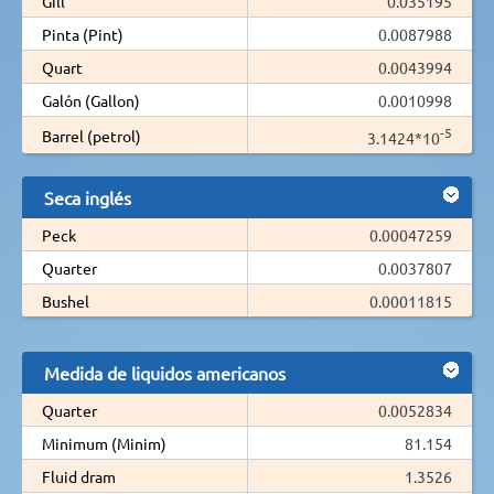
Gill
0.035195
Pinta (Pint)
0.0087988
Quart
0.0043994
Galón (Gallon)
0.0010998
-5
Barrel (petrol)
3.1424*10
Seca inglés
Peck
0.00047259
Quarter
0.0037807
Bushel
0.00011815
Medida de liquidos americanos
Quarter
0.0052834
Minimum (Minim)
81.154
Fluid dram
1.3526