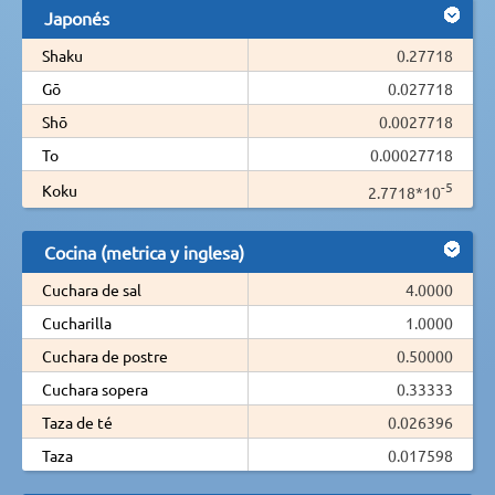
Japonés
Shaku
0.27718
Gō
0.027718
Shō
0.0027718
To
0.00027718
-5
Koku
2.7718*10
Cocina (metrica y inglesa)
Cuchara de sal
4.0000
Cucharilla
1.0000
Cuchara de postre
0.50000
Cuchara sopera
0.33333
Taza de té
0.026396
Taza
0.017598