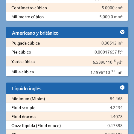
Centímetro cúbico
5.0000 cm³
Milímetro cúbico
5,000.0 mm³
Americano y británico
Pulgada cúbica
0.30512 in³
Pie cúbico
0.00017657 ft³
-6
Yarda cúbica
6.5398*10
yd³
-15
Milla cúbica
1.1996*10
mi³
Líquido inglés
Minimum (Minim)
84.468
Fluid scruple
4.2234
Fluid dracma
1.4078
Onza líquida (Fluid ounce)
0.17598