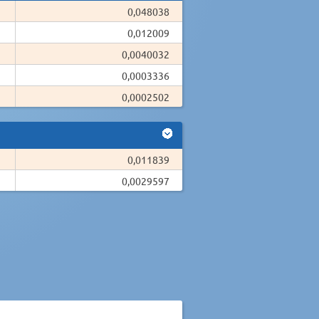
0,048038
0,012009
0,0040032
0,0003336
0,0002502
0,011839
0,0029597