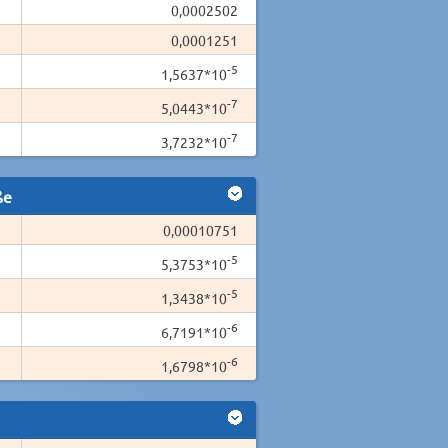
0,0002502
0,0001251
-5
1,5637*10
-7
5,0443*10
-7
3,7232*10
ße
0,00010751
-5
5,3753*10
-5
1,3438*10
-6
6,7191*10
-6
1,6798*10