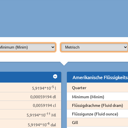
Amerikanische Flüssigkeit
-5
Quarter
5,9194*10
l
0,00059194 dl
Minimum (Minim)
0,0059194 cl
Flüssigdrachme (Fluid dram)
-11
Flüssigunze (Fluid ounce)
5,9194*10
Ml
Gill
-6
5,9194*10
dal