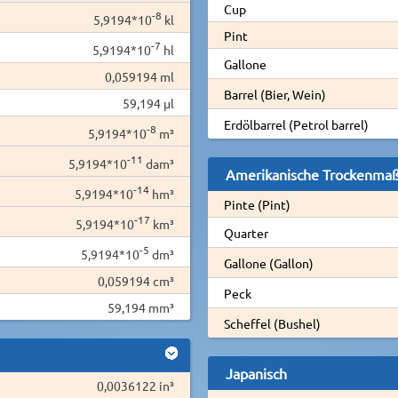
Cup
-8
5,9194*10
kl
Pint
-7
5,9194*10
hl
Gallone
0,059194 ml
Barrel (Bier, Wein)
59,194 µl
Erdölbarrel (Petrol barrel)
-8
5,9194*10
m³
-11
5,9194*10
dam³
Amerikanische Trockenma
-14
5,9194*10
hm³
Pinte (Pint)
-17
5,9194*10
km³
Quarter
-5
5,9194*10
dm³
Gallone (Gallon)
0,059194 cm³
Peck
59,194 mm³
Scheffel (Bushel)
Japanisch
0,0036122 in³