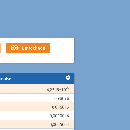
smaße
-5
6,2549*10
0,96076
0,016013
0,0020016
0,0005004