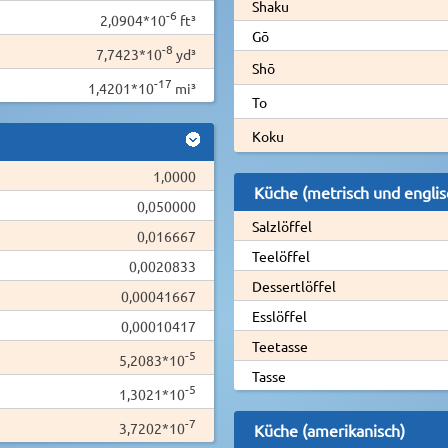
Shaku
-6
2,0904*10
ft³
Gō
-8
7,7423*10
yd³
Shō
-17
1,4201*10
mi³
To
Koku
1,0000
Küche (metrisch und englis
0,050000
Salzlöffel
0,016667
Teelöffel
0,0020833
Dessertlöffel
0,00041667
Esslöffel
0,00010417
Teetasse
-5
5,2083*10
Tasse
-5
1,3021*10
-7
3,7202*10
Küche (amerikanisch)