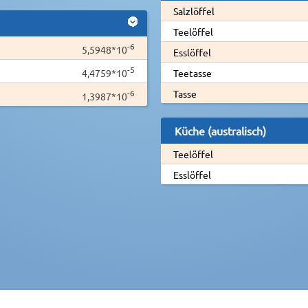
Salzlöffel
Teelöffel
-6
5,5948*10
Esslöffel
-5
4,4759*10
Teetasse
-6
Tasse
1,3987*10
Küche (australisch)
Teelöffel
Esslöffel