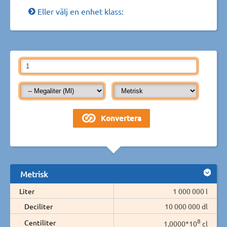
Eller välj en enhet klass:
Metrisk
Liter
1 000 000 l
Deciliter
10 000 000 dl
8
Centiliter
1,0000*10
cl