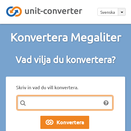
Svenska
Konvertera Megaliter
Vad vilja du konvertera?
Skriv in vad du vill konvertera.