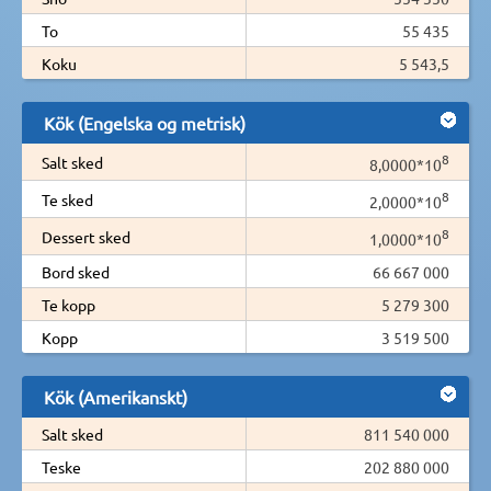
To
55 435
Koku
5 543,5
Kök (Engelska og metrisk)
8
Salt sked
8,0000*10
8
Te sked
2,0000*10
8
Dessert sked
1,0000*10
Bord sked
66 667 000
Te kopp
5 279 300
Kopp
3 519 500
Kök (Amerikanskt)
Salt sked
811 540 000
Teske
202 880 000