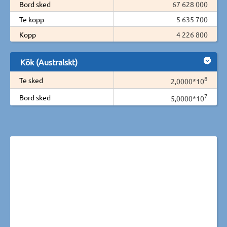
Bord sked
67 628 000
Te kopp
5 635 700
Kopp
4 226 800
Kök (Australskt)
8
Te sked
2,0000*10
7
Bord sked
5,0000*10