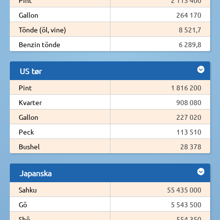
Gallon
264 170
Tönde (öl, vine)
8 521,7
Benzin tönde
6 289,8
US tør
Pint
1 816 200
Kvarter
908 080
Gallon
227 020
Peck
113 510
Bushel
28 378
Japanska
Sahku
55 435 000
Gö
5 543 500
Shö
554 350