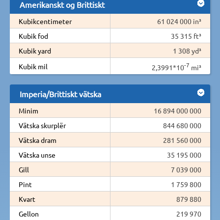
Amerikanskt og Brittiskt
Kubikcentimeter
61 024 000 in³
Kubik fod
35 315 ft³
Kubik yard
1 308 yd³
-7
Kubik mil
2,3991*10
mi³
Imperia/Brittiskt vätska
Minim
16 894 000 000
Vätska skurplër
844 680 000
Vätska dram
281 560 000
Vätska unse
35 195 000
Gill
7 039 000
Pint
1 759 800
Kvart
879 880
Gellon
219 970