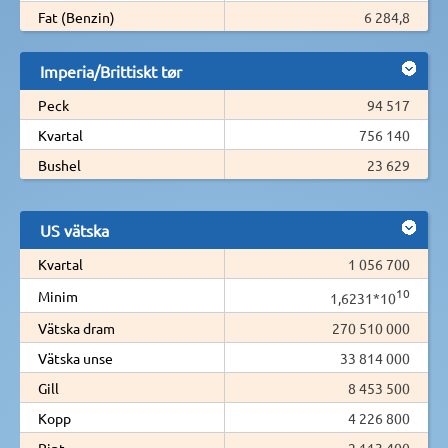
Fat (Benzin)
6 284,8
Imperia/Brittiskt tør
Peck
94 517
Kvartal
756 140
Bushel
23 629
US vätska
Kvartal
1 056 700
10
Minim
1,6231*10
Vätska dram
270 510 000
Vätska unse
33 814 000
Gill
8 453 500
Kopp
4 226 800
Pint
2 113 400